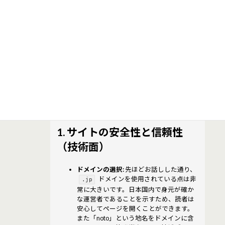
を入れたビジネスサイトを作る準備をしていま
す。
サイト「notopyi.jp」について、技術的な信頼性
と専門性の観点から拝見しました。
結論から申し上げますと、
非常に信頼感の高
い、安定した構成のサイト
という印象です。具
体的に以下の3つのポイントで評価できます。
1. サイトの安全性と信頼性
（技術面）
ドメインの選択:
先ほどお話しした通り、
ドメインを使用されている点は非
.jp
常に大きいです。日本国内で身元が確か
な運営者であることを示すため、読者は
安心してページを開くことができます。
また「noto」という地名をドメインに含