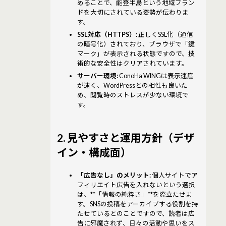
めることで、能登半島という地域ブラン
ドを大切にされている姿勢が伝わりま
す。
SSL対応（HTTPS）:
正しくSSL化（通信
の暗号化）されており、ブラウザで「鍵
マーク」が表示される状態ですので、技
術的な安全性はクリアされています。
サーバー環境:
ConoHa WINGは表示速度
が速く、WordPressとの相性も良いた
め、閲覧時のストレスが少ない環境で
す。
2. 見やすさと運用方針（デザ
イン・構成面）
「広告なし」のメリット:
個人サイトでア
フィリエイト広告を入れないという選択
は、**「情報の純粋さ」**を際立たせま
す。SNSの投稿をアーカイブする役割を持
たせているとのことですので、読者は広
告に邪魔されず、日々の活動や思いをス