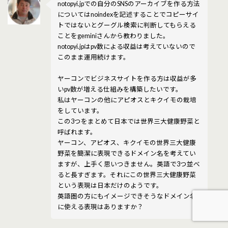
notopyi.jpでの自分のSNSのアーカイブを作る方法
についてはnoindexを記述することでコピーサイ
トではないとグーグル検索に判断してもらえる
ことをgeminiさんから教わりました。
notopyi.jpはpv数による収益は考えていないので
このまま運用続けます。
ヤーコンでビジネスサイトを作る方は収益が多
いpv数が増える仕組みを構築したいです。
私はヤーコンの他にアピオスとキクイモの栽培
をしています。
この3つをまとめて日本では世界三大健康野菜と
呼ばれます。
ヤーコン、アピオス、キクイモの世界三大健康
野菜を簡潔に表現できるドメイン名を考えてい
ますが、上手く思いつきません。英語で3つ並べ
ると長すぎます。それにこの世界三大健康野菜
という表現は日本だけのようです。
英語圏の方にもイメージできそうなドメイン名
に使える表現はありますか？