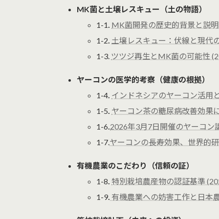
MK菌と土壌レスキュー（土の物語）
1-1
.
MK菌開発の歴史的背景と説明 (
1-2
.
土壌レスキュー：伏線と現代の繋が
1-3.
ツツジ再生とMK菌の可能性 (2
ヤーコンの医学的考察（健康の根拠）
1-4
.
インドネシアのヤーコン活用と「
1-5
.
ヤーコン茶の糖尿病改善効果に関す
1-6
.
2026年3月7日開催のヤーコン講演
1-7.
ヤーコンの長寿効果、世界的研究
有機農業のこだわり（信頼の証）
1-8
.
特別栽培農産物の認証基準 (20
1-9
.
有機農業への妨害工作と日本農業