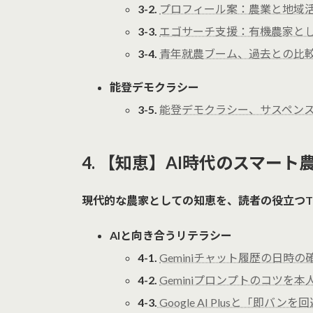
3-2.
プロフィール案：農業と地域活性化
3-3.
エゴサーチ支援：有機農家として
3-4.
青年就農ブーム、過去との比較 (2
能登デモクラシー
3-5.
能登デモクラシー、サスペンスド
4. 【知恵】AI時代のスマート
現代的な農家としての知恵を、読者の役立つT
AIと向き合うリテラシー
4-1.
Geminiチャット履歴の日時の確
4-2.
Geminiプロンプトのコツを本人
4-3.
Google AI Plusと「即バン