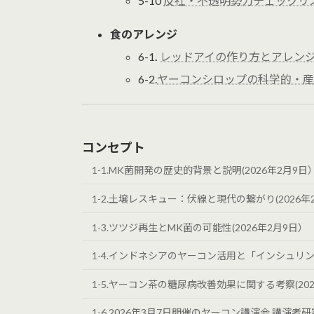
5-10
反社・不透明勢力チェックリスト
食のアレンジ
6-1
.
レッドアイの作り方とアレンジ(
6-2.
ヤーコンシロップの科学的・産業
コンセプト
1-1.MK菌開発の歴史的背景と説明(2026年2月9日
1-2.土壌レスキュー：伏線と現代の繋がり(2026年2
1-3.ツツジ再生とMK菌の可能性(2026年2月9日）
1-4.インドネシアのヤーコン活用と「インシュリン茶
1-5.ヤーコン茶の糖尿病改善効果に関する考察(202
1-6.2026年3月7日開催のヤーコン講演会 講演者研