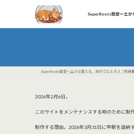
コ
ナ
ン
ビ
SuperRoots能登
テ
ゲ
ン
ー
ツ
シ
へ
ョ
ス
ン
キ
に
ッ
移
プ
動
SuperRoots能登ー土から整える、命のウエルネス（修身
2026年2月6日。
このサイトをメンテナンスする時のために制
制作する理由。2026年3月31日に甲駅を返納