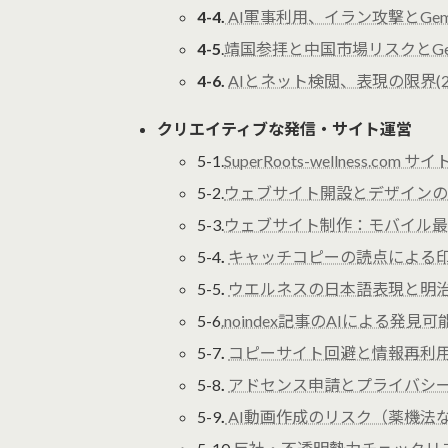
4-4.
AI軍事利用、イラン攻撃とGem
4-5
.
靖国参拝と中国市場リスクとGem
4-6.
AIとネット検閲、表現の限界(2
クリエイティブな発信・サイト運営
5-1.
SuperRoots-wellness.com
5-2.
ウェブサイト開設とデザインの進め
5-3.
ウェブサイト制作：モバイル最適
5-4
.
キャッチコピーの読点による印象
5-5
.
ウエルネスの日本語表現と明治風
5-6
.noindex記事のAIによる発見
5-7
.
コピーサイト回避と情報再利用(2
5-8
.
アドセンス申請とプライバシーポ
5-9
.
AI動画作成のリスク（薬機法など