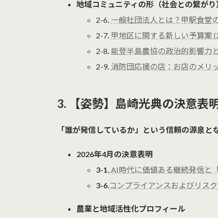
地域コミュニティの形（社会との繋がり
2-6
.
一般社団法人とは？甲駅食堂の選択
2-7
.
甲地区に関する新しい予算案 (2
2-8
.
能登半島農協の政治的影響力と匂
2-9
.
消防団応援の店：お店のメリット
3. 【姿勢】島崎光典の決意表
「誰が発信しているか」という信頼の源泉と
2026年4月の決意表明
3-1.
AI時代に価値ある継続発信と「島
3-6
.
コンプライアンスおよびリスク
農業と地域活性化プロフィール