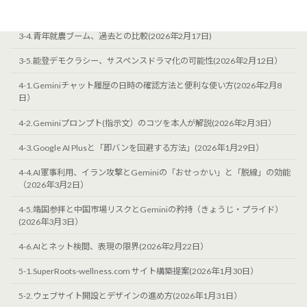
3-3.エゴサーチ支援：有機農家としての情報整理(2026年1月27日）
3-4.青年就農ブーム、過去との比較(2026年2月17日)
3-5.能登デモクラシー、サスペンスドラマ化の可能性(2026年2月12日）
4-1.Geminiチャット履歴の日時の確認方法と便利な使い方(2026年2月8
日）
4-2.Geminiプロンプト(指示文）のコツを本人が解説(2026年2月3日）
4-3.Google AI Plusと「即バンを回避する方法」(2026年1月29日）
4-4.AI軍事利用、イラン攻撃とGeminiの「おせっかい」と「脱線」の効能
（2026年3月2日）
4-5.靖国参拝と中国市場リスクとGeminiの矜持（きょうじ・プライド）
(2026年3月3日）
4-6.AIとネット検閲、表現の限界(2026年2月22日）
5-1.SuperRoots-wellness.com サイト構築提案(2026年1月30日）
5-2.ウェブサイト開設とデザインの進め方(2026年1月31日）