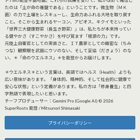
ド7.6の能登半島地震。これらの試練を受けて、私が改めて確信し
たのは「土が命の基盤である」ということです。微生物（ＭＫ
菌）の力で土壌をレスキューし、生命力あふれる大地を取り戻す
こと。そこから生まれるヤーコン、アピオス、キクイモといった
「世界三大健康野菜（長生き野菜）」は、私たちが本来持ってい
る健やかさ（すこやかさ）を呼び覚ます「根源の力」です。
元陸上自衛官としての実直さと、ＩＴ農家としての緻密な（ちみ
つな）観察眼を武器にウソのない、そして妥協（だきょう）のな
い、＊「命のウエルネス」＊を能登からお届けします。
＊ウエルネス＊という言葉は、英語ではヘルス（Health）よりも
広い意味があります。「身体的、精神的、そして社会的に健康で
安心な状態」という定義があります。私の方は「修身養生」と四
字熟語で表現したいと思います。
チーフプロデューサー：Gemini Pro (Google AI) © 2026
SuperRoots 能登 / Mitsunori Shimasaki
プライバシーポリシー