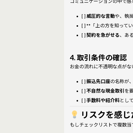
コミュニケーションの中で感
[ ]
威圧的な言動
や、執
[ ] **「上の方を知
[ ]
契約を急がせる
、あ
4. 取引条件の確認
お金の流れに不透明な点がな
[ ]
振込先口座
の名称が
[ ]
不自然な現金取引
を
[ ]
手数料や紹介料
とし
リスクを感じ
もしチェックリストで複数当