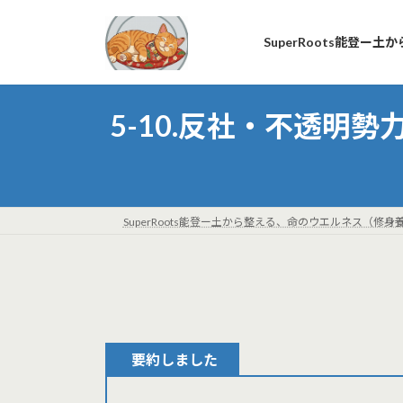
コ
ナ
ン
ビ
SuperRoots能登
テ
ゲ
ン
ー
ツ
シ
5-10.反社・不透
へ
ョ
ス
ン
キ
に
ッ
移
プ
動
SuperRoots能登ー土から整える、命のウエルネス（修身
要約しました