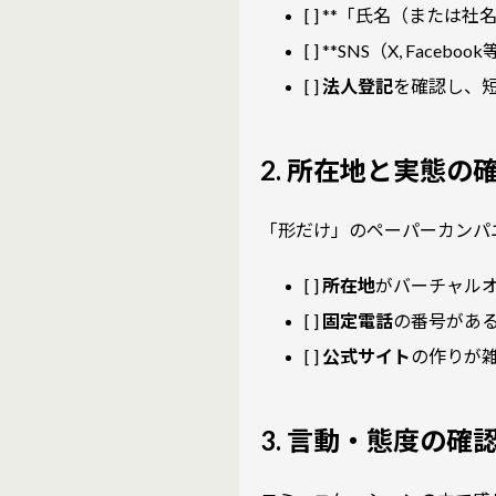
[ ] **「氏名（または
[ ] **SNS（X, 
[ ]
法人登記
を確認し、
2. 所在地と実態の
「形だけ」のペーパーカンパ
[ ]
所在地
がバーチャル
[ ]
固定電話
の番号があ
[ ]
公式サイト
の作りが
3. 言動・態度の確