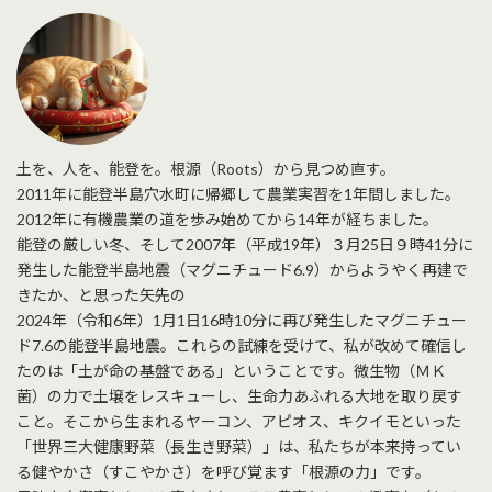
土を、人を、能登を。根源（Roots）から見つめ直す。
2011年に能登半島穴水町に帰郷して農業実習を1年間しました。
2012年に有機農業の道を歩み始めてから14年が経ちました。
能登の厳しい冬、そして2007年（平成19年）３月25日９時41分に
発生した能登半島地震（マグニチュード6.9）からようやく再建で
きたか、と思った矢先の
2024年（令和6年）1月1日16時10分に再び発生したマグニチュー
ド7.6の能登半島地震。これらの試練を受けて、私が改めて確信し
たのは「土が命の基盤である」ということです。微生物（ＭＫ
菌）の力で土壌をレスキューし、生命力あふれる大地を取り戻す
こと。そこから生まれるヤーコン、アピオス、キクイモといった
「世界三大健康野菜（長生き野菜）」は、私たちが本来持ってい
る健やかさ（すこやかさ）を呼び覚ます「根源の力」です。