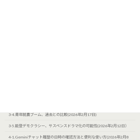
2-4.甲駅特集ページの写真公開方法(2026年2月28日）
2-5.能登ウエルネスの注釈と構成アドバイス(2026年2月2日）
2-6.一般社団法人とは？甲駅食堂の選択理由(2026年2月11日）
2-7.甲地区に関する新しい予算案(2026年２月7日）
2-8.能登半島農協の政治的影響力と匂い菖蒲の移転先(2026年3月3日）
2-9.消防団応援の店：お店のメリット(2026年1月7日）
3-1.AI時代に価値ある継続発信と「島崎光典の決意表明（2026年4月版）」
クレジット（記事末尾用）(2026年３月14日)
3-2.プロフィール案：農業と地域活性化(2026年2月23日）
3-3.エゴサーチ支援：有機農家としての情報整理(2026年1月27日）
3-4.青年就農ブーム、過去との比較(2026年2月17日)
3-5.能登デモクラシー、サスペンスドラマ化の可能性(2026年2月12日）
4-1.Geminiチャット履歴の日時の確認方法と便利な使い方(2026年2月8