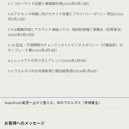
5-7.コピーサイト回避と情報再利用(2026年2月23日）
5-8.アドセンス申請に向けたサイト改善とプライバシーポリシー例文(2026
年2月23日）
5-9.AI動画作成とアカウント凍結リスク。知的財産権と薬機法（旧薬事法）
(2026年1月29日）
5-10.反社・不透明勢力チェックリストとビジネスポリシー（行動指針）の
テンプレート案(2026年3月3日）
6-1.レッドアイの作り方とアレンジ(2026年1月9日）
5-5.ウエルネスの日本語表現と明治風熟語(2026年2月6日）
SuperRoots能登ー土から整える、命のウエルネス（修身養生）
お客様へのメッセージ