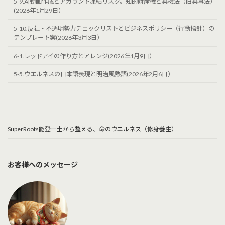
5-9.AI動画作成とアカウント凍結リスク。知的財産権と薬機法（旧薬事法）
(2026年1月29日）
5-10.反社・不透明勢力チェックリストとビジネスポリシー（行動指針）の
テンプレート案(2026年3月3日）
6-1.レッドアイの作り方とアレンジ(2026年1月9日）
5-5.ウエルネスの日本語表現と明治風熟語(2026年2月6日）
SuperRoots能登ー土から整える、命のウエルネス（修身養生）
お客様へのメッセージ