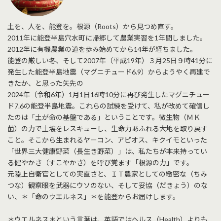
土を、人を、能登を。根源（Roots）から見つめ直す。
2011年に能登半島穴水町に帰郷して農業実習を1年間しました。
2012年に有機農業の道を歩み始めてから14年が経ちました。
能登の厳しい冬、そして2007年（平成19年）３月25日９時41分に
発生した能登半島地震（マグニチュード6.9）からようやく再建で
きたか、と思った矢先の
2024年（令和6年）1月1日16時10分に再び発生したマグニチュー
ド7.6の能登半島地震。これらの試練を受けて、私が改めて確信し
たのは「土が命の基盤である」ということです。微生物（ＭＫ
菌）の力で土壌をレスキューし、生命力あふれる大地を取り戻す
こと。そこから生まれるヤーコン、アピオス、キクイモといった
「世界三大健康野菜（長生き野菜）」は、私たちが本来持ってい
る健やかさ（すこやかさ）を呼び覚ます「根源の力」です。
元陸上自衛官としての実直さと、ＩＴ農家としての緻密な（ちみ
つな）観察眼を武器にウソのない、そして妥協（だきょう）のな
い、＊「命のウエルネス」＊を能登からお届けします。
＊ウエルネス＊という言葉は、英語ではヘルス（Health）よりも