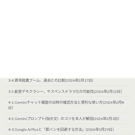
2-7.甲地区に関する新しい予算案(2026年２月7日）
2-8.能登半島農協の政治的影響力と匂い菖蒲の移転先(2026年3月3日）
2-9.消防団応援の店：お店のメリット(2026年1月7日）
3-1.AI時代に価値ある継続発信と「島崎光典の決意表明（2026年4月版）」
クレジット（記事末尾用）(2026年３月14日)
3-2.プロフィール案：農業と地域活性化(2026年2月23日）
3-3.エゴサーチ支援：有機農家としての情報整理(2026年1月27日）
3-4.青年就農ブーム、過去との比較(2026年2月17日)
3-5.能登デモクラシー、サスペンスドラマ化の可能性(2026年2月12日）
4-1.Geminiチャット履歴の日時の確認方法と便利な使い方(2026年2月8
日）
4-2.Geminiプロンプト(指示文）のコツを本人が解説(2026年2月3日）
4-3.Google AI Plusと「即バンを回避する方法」(2026年1月29日）