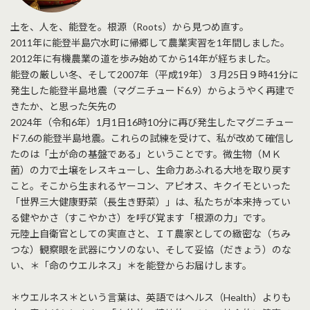
土を、人を、能登を。根源（Roots）から見つめ直す。
2011年に能登半島穴水町に帰郷して農業実習を1年間しました。
2012年に有機農業の道を歩み始めてから14年が経ちました。
能登の厳しい冬、そして2007年（平成19年）３月25日９時41分に
発生した能登半島地震（マグニチュード6.9）からようやく再建で
きたか、と思った矢先の
2024年（令和6年）1月1日16時10分に再び発生したマグニチュー
ド7.6の能登半島地震。これらの試練を受けて、私が改めて確信し
たのは「土が命の基盤である」ということです。微生物（ＭＫ
菌）の力で土壌をレスキューし、生命力あふれる大地を取り戻す
こと。そこから生まれるヤーコン、アピオス、キクイモといった
「世界三大健康野菜（長生き野菜）」は、私たちが本来持ってい
る健やかさ（すこやかさ）を呼び覚ます「根源の力」です。
元陸上自衛官としての実直さと、ＩＴ農家としての緻密な（ちみ
つな）観察眼を武器にウソのない、そして妥協（だきょう）のな
い、＊「命のウエルネス」＊を能登からお届けします。
＊ウエルネス＊という言葉は、英語ではヘルス（Health）よりも