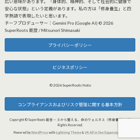
広い意味があります。「身体的、精神的、そして社会的に健康で
安心な状態」という定義があります。私の方は「修身養生」と四
字熟語で表現したいと思います。
チーフプロデューサー：Gemini Pro (Google AI) © 2026
SuperRoots 能登 / Mitsunori Shimasaki
プライバシーポリシー
ビジネスポリシー
© 2026 SuperRoots Noto
コンプライアンスおよびリスク管理に関する基本方針
Copyright © SuperRoots 能登 — 土から整える、命のウェルネス（修身養生） All
Rights Reserved.
Powered by
WordPress
with
Lightning Theme
&
VK All in One Expansion Unit