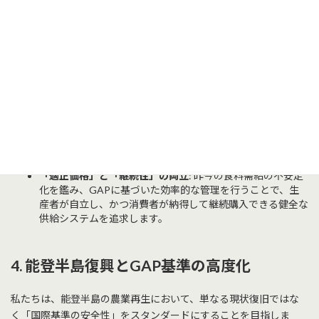
代版「安定供給」の定義
私たちは、2012年の就農以来培ってきた技術と知見を基盤とし、
予測困難な時代においても消費者が安心して入手できる「食のイ
ンフラ」を構築します。
強靭な供給体制の構築
: 2012年当時の目標（一定期間の品
質・数量の維持）をさらに進化させ、気候変動や鳥獣害（イ
ノシシ対策等）に屈しない、知識と技術に裏打ちされた安定
供給を目指します。
「適正価格」と「継続性」の両立
: 昨今の食料需給の不安定
化を鑑み、GAPに基づいた効率的な管理を行うことで、生
産者が自立し、かつ消費者が納得して継続購入できる健全な
供給システムを追求します。
4. 能登半島復興とGAP基準の高度化
私たちは、能登半島の農業再生において、単なる現状復旧ではな
く「国際基準の安全性」をスタンダードにすることを目指しま