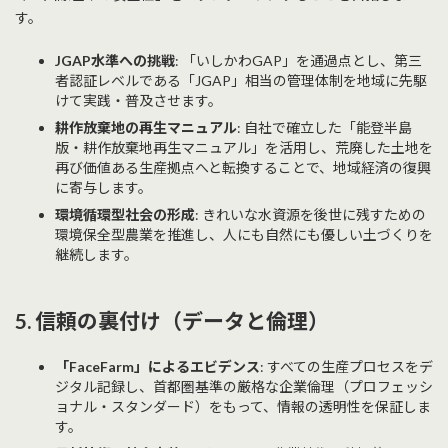
す。
JGAP水準への挑戦
: 「いしかわGAP」を通過点とし、第三
者認証レベルである「JGAP」相当の管理体制を地域に先駆
けて実践・普及させます。
耕作放棄地の再生マニュアル
: 自社で確立した「能登半島
版・耕作放棄地再生マニュアル」を活用し、荒廃した土地を
再び価値ある生産拠点へと転換することで、地域経済の復興
に寄与します。
環境循環型社会の形成
: きれいな水資源を後世に残すための
環境保全型農業を推進し、人にも自然にも優しい土づくりを
継続します。
5. 信頼の裏付け（データと倫理）
「FaceFarm」によるエビデンス
: すべての生産プロセスをデ
ジタル記録し、首都圏基準の厳格な企業倫理（プロフェッシ
ョナル・スタンダード）をもって、情報の透明性を保証しま
す。